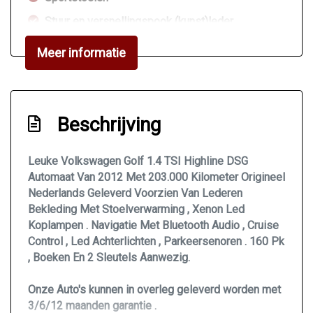
Stuur en versnellingspook (kunst)leder
Stuurbekrachtiging
Meer informatie
Stuurbekrachtiging snelheidsafhankelijk
Voorstoelen in hoogte verstelbaar
Voorstoelen verwarmd
Beschrijving
Exterieur
Leuke Volkswagen Golf 1.4 TSI Highline DSG
Automaat Van 2012 Met 203.000 Kilometer Origineel
Bi-xenon koplampen
Nederlands Geleverd Voorzien Van Lederen
Buitenspiegels elektrisch verstel- en
Bekleding Met Stoelverwarming , Xenon Led
verwarmbaar
Koplampen . Navigatie Met Bluetooth Audio , Cruise
Control , Led Achterlichten , Parkeersenoren . 160 Pk
Buitenspiegels in carrosseriekleur
, Boeken En 2 Sleutels Aanwezig.
Bumpers in carrosseriekleur
Centrale vergrendeling met afstandsbediening
Onze Auto's kunnen in overleg geleverd worden met
3/6/12 maanden garantie .
Dimlichten automatisch