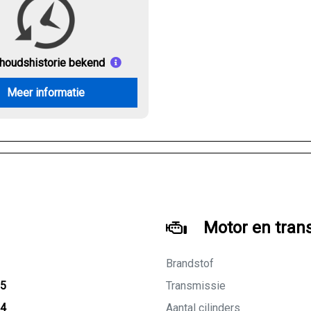
houds
historie bekend
Meer informatie
Motor en tran
Brandstof
25
Transmissie
24
Aantal cilinders