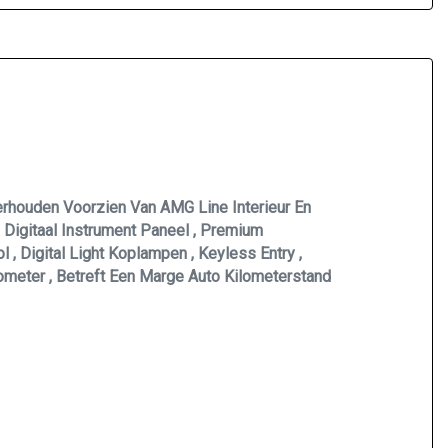
Sportief interieur
Sportstuur
Stuurbekrachtiging
Stuurkolom elektrisch verstelbaar met geheugen
Voorstoelen in hoogte verstelbaar
Voorstoelen verwarmd
rhouden Voorzien Van AMG Line Interieur En
 Digitaal Instrument Paneel , Premium
 , Digital Light Koplampen , Keyless Entry ,
ilometer , Betreft Een Marge Auto Kilometerstand