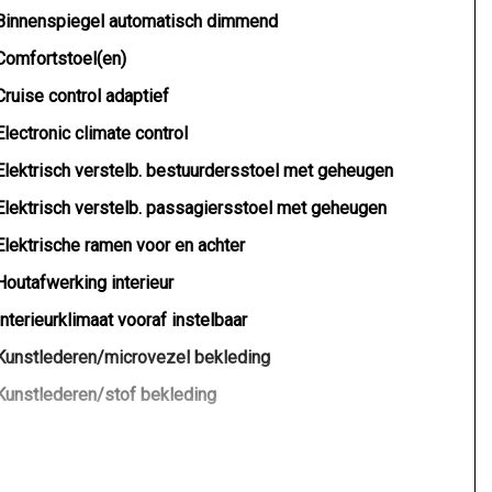
Binnenspiegel automatisch dimmend
Comfortstoel(en)
Cruise control adaptief
Electronic climate control
Elektrisch verstelb. bestuurdersstoel met geheugen
Elektrisch verstelb. passagiersstoel met geheugen
Elektrische ramen voor en achter
Houtafwerking interieur
Interieurklimaat vooraf instelbaar
Kunstlederen/microvezel bekleding
Kunstlederen/stof bekleding
Lendesteun(en) verstelbaar
Middenarmsteun voor