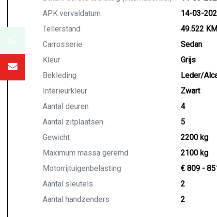
APK vervaldatum
14-03-20
Tellerstand
49.522 K
Carrosserie
Sedan
Kleur
Grijs
Bekleding
Leder/Alca
Interieurkleur
Zwart
Aantal deuren
4
Aantal zitplaatsen
5
Gewicht
2200 kg
Maximum massa geremd
2100 kg
Motorrijtuigenbelasting
€ 809 - 85
Aantal sleutels
2
Aantal handzenders
2