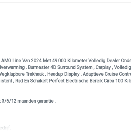
Led achterlichten
ring
Led dagrijverlichting
Lichtmetalen velgen multi-spaaks 20"
Metaalkleur
Panoramadak
Parkeer assistent
AMG Line Van 2024 Met 49.000 Kilometer Volledig Dealer Onde
Parkeersensor voor en achter
verwarming , Burmester 4D Surround System , Carplay , Volledig
Sportvelgen
Wegklapbare Trekhaak , Headup Display , Adaptieve Cruise Control
stent , Rijd En Schakelt Perfect Electrische Bereik Circa 100 K
Trekhaak
Warmtewerend glas
 3/6/12 maanden garantie .
drijf.