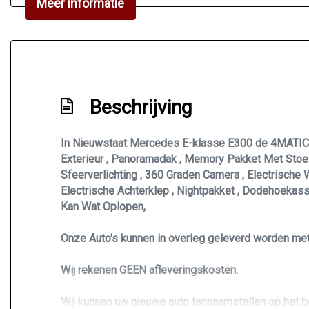
Meer informatie
Draadloze telefoonlader
Elektrisch bedienbare achterklep met sensorstu
Elektronisch stabiliteits programma
Geluidsimulator
Beschrijving
Hemelbekleding donker
Hoofd airbag(s) achter
In Nieuwstaat Mercedes E-klasse E300 de 4MATIC 
Hoofd airbag(s) voor
Exterieur , Panoramadak , Memory Pakket Met Stoel
Keyless start
Sfeerverlichting , 360 Graden Camera , Electrische 
Electrische Achterklep , Nightpakket , Dodehoekassi
Knie airbag(s)
Kan Wat Oplopen,
Kunstlederen interieurdelen
Onze Auto's kunnen in overleg geleverd worden met
Laser led koplampen
Matrix led koplampen
Wij rekenen GEEN afleveringskosten.
Multimedia scherm middel
Wij kunnen uw nieuwe auto tennaamstellen op het be